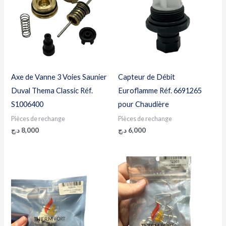
Axe de Vanne 3 Voies Saunier
Capteur de Débit
Duval Thema Classic Réf.
Euroflamme Réf. 6691265
S1006400
pour Chaudière
Pièces de rechange
Pièces de rechange
د.ج
8,000
د.ج
6,000