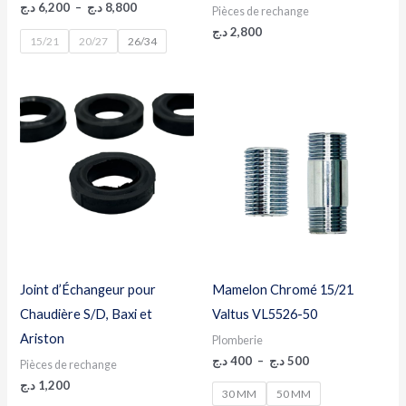
د.ج
6,200
–
د.ج
8,800
Pièces de rechange
د.ج
2,800
15/21
20/27
26/34
Plage
de
prix :
400 د.ج
à
500 د.ج
Joint d’Échangeur pour
Mamelon Chromé 15/21
Chaudière S/D, Baxi et
Valtus VL5526-50
Ariston
Plomberie
د.ج
400
–
د.ج
500
Pièces de rechange
د.ج
1,200
30 MM
50 MM