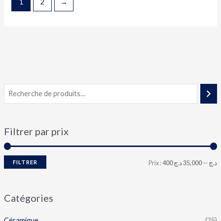
1
2
→
Filtrer par prix
FILTRER
Prix :
35,000 د.ج
—
400 د.ج
Catégories
Céramique
(25)