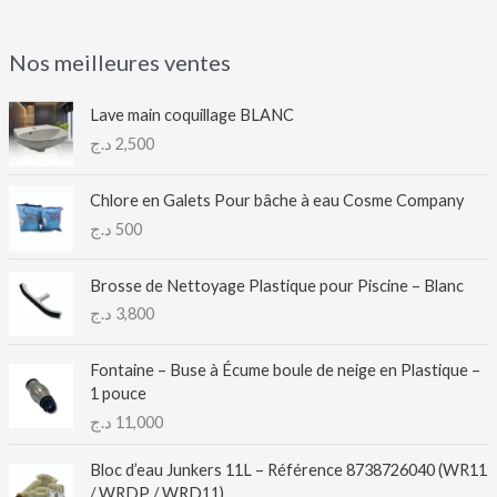
Nos meilleures ventes
Lave main coquillage BLANC
د.ج
2,500
Chlore en Galets Pour bâche à eau Cosme Company
د.ج
500
Brosse de Nettoyage Plastique pour Piscine – Blanc
د.ج
3,800
Fontaine – Buse à Écume boule de neige en Plastique –
1 pouce
د.ج
11,000
Bloc d’eau Junkers 11L – Référence 8738726040 (WR11
/ WRDP / WRD11)