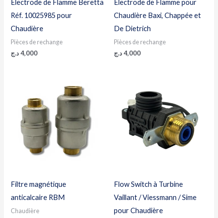
Électrode de Flamme Beretta
Électrode de Flamme pour
Réf. 10025985 pour
Chaudière Baxi, Chappée et
Chaudière
De Dietrich
Pièces de rechange
Pièces de rechange
د.ج
4,000
د.ج
4,000
Plage
de
prix :
6,200 د.ج
à
8,800 د.ج
Filtre magnétique
Flow Switch à Turbine
anticalcaire RBM
Vaillant / Viessmann / Sime
pour Chaudière
Chaudière