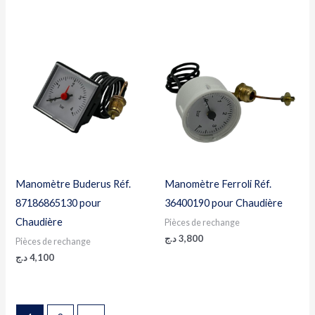
Manomètre Buderus Réf.
Manomètre Ferroli Réf.
87186865130 pour
36400190 pour Chaudière
Chaudière
Pièces de rechange
د.ج
3,800
Pièces de rechange
د.ج
4,100