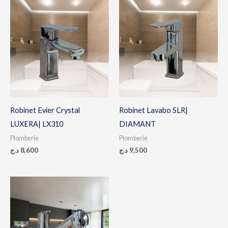
Robinet Evier Crystal
Robinet Lavabo SLR|
LUXERA| LX310
DIAMANT
Plomberie
Plomberie
د.ج
8,600
د.ج
9,500