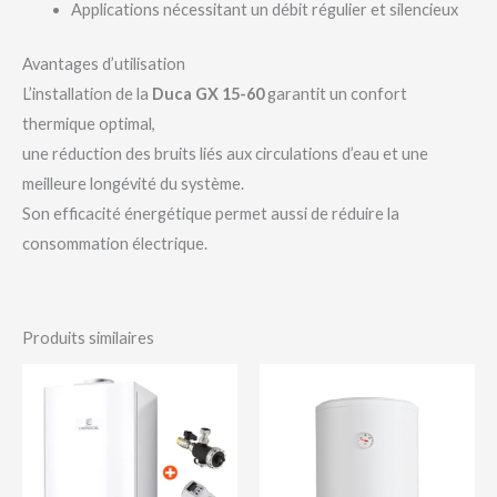
Applications nécessitant un débit régulier et silencieux
Avantages d’utilisation
L’installation de la
Duca GX 15-60
garantit un confort
thermique optimal,
une réduction des bruits liés aux circulations d’eau et une
meilleure longévité du système.
Son efficacité énergétique permet aussi de réduire la
consommation électrique.
Produits similaires
Plage
Plage
de
de
prix :
prix :
23,500 د.ج
92,600 د.ج
à
à
29,000 د.ج
166,000 د.ج