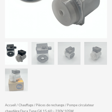
60
–
230V
105W
Accueil
/
Chauffage
/
Pièces de rechange
/ Pompe circulateur
chaudière Duca Type GX 15-60 – 230V 105W