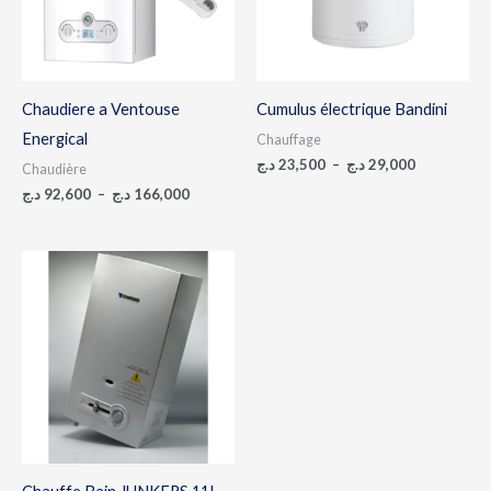
Chaudiere a Ventouse
Cumulus électrique Bandini
Energical
Chauffage
د.ج
23,500
–
د.ج
29,000
Chaudière
د.ج
92,600
–
د.ج
166,000