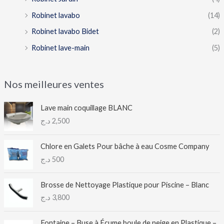
Robinet lavabo
(14)
Robinet lavabo Bidet
(2)
Robinet lave-main
(5)
Nos meilleures ventes
Lave main coquillage BLANC
د.ج
2,500
Chlore en Galets Pour bâche à eau Cosme Company
د.ج
500
Brosse de Nettoyage Plastique pour Piscine – Blanc
د.ج
3,800
Fontaine – Buse à Écume boule de neige en Plastique –