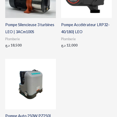
Pompe Silencieuse 3 turbines
Pompe Accélérateur LRP32-
LEO | 3ACm100S
40/180| LEO
Plomberie
Plomberie
د.ج
18,500
د.ج
12,000
Pompe Auto 250W PZ250|