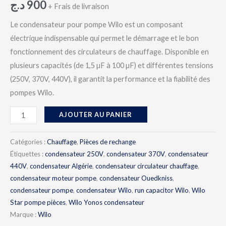
د.ج
900
+ Frais de livraison
Le condensateur pour pompe Wilo est un composant
électrique indispensable qui permet le démarrage et le bon
fonctionnement des circulateurs de chauffage. Disponible en
plusieurs capacités (de 1,5 µF à 100 µF) et différentes tensions
(250V, 370V, 440V), il garantit la performance et la fiabilité des
pompes Wilo.
AJOUTER AU PANIER
Catégories :
Chauffage
,
Pièces de rechange
Étiquettes :
condensateur 250V
,
condensateur 370V
,
condensateur
440V
,
condensateur Algérie
,
condensateur circulateur chauffage
,
condensateur moteur pompe
,
condensateur Ouedkniss
,
condensateur pompe
,
condensateur Wilo
,
run capacitor Wilo
,
Wilo
Star pompe pièces
,
Wilo Yonos condensateur
Marque :
Wilo