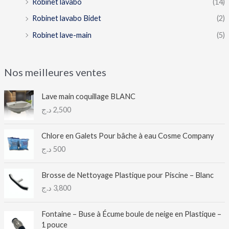
Robinet lavabo
(14)
Robinet lavabo Bidet
(2)
Robinet lave-main
(5)
Nos meilleures ventes
Lave main coquillage BLANC
د.ج
2,500
Chlore en Galets Pour bâche à eau Cosme Company
د.ج
500
Brosse de Nettoyage Plastique pour Piscine – Blanc
د.ج
3,800
Fontaine – Buse à Écume boule de neige en Plastique –
1 pouce