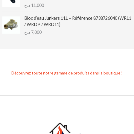
د.ج
11,000
Bloc d’eau Junkers 11L – Référence 8738726040 (WR11
/ WRDP / WRD11)
د.ج
7,000
Découvrez toute notre gamme de produits dans la boutique !