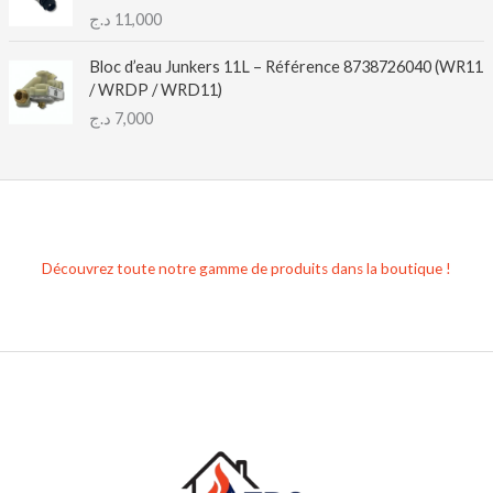
د.ج
11,000
Bloc d’eau Junkers 11L – Référence 8738726040 (WR11
/ WRDP / WRD11)
د.ج
7,000
Découvrez toute notre gamme de produits dans la boutique !