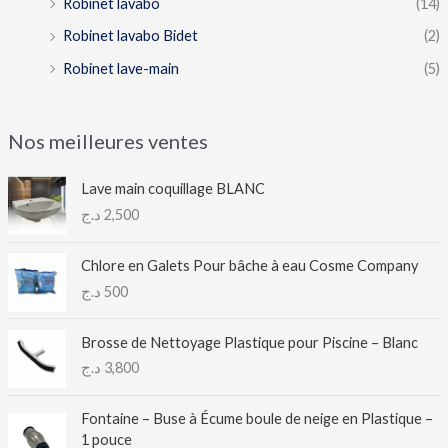
Robinet lavabo
(14)
Robinet lavabo Bidet
(2)
Robinet lave-main
(5)
Nos meilleures ventes
Lave main coquillage BLANC
د.ج
2,500
Chlore en Galets Pour bâche à eau Cosme Company
د.ج
500
Brosse de Nettoyage Plastique pour Piscine – Blanc
د.ج
3,800
Fontaine – Buse à Écume boule de neige en Plastique –
1 pouce