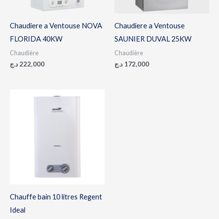
Chaudiere a Ventouse NOVA
Chaudiere a Ventouse
FLORIDA 40KW
SAUNIER DUVAL 25KW
Chaudière
Chaudière
د.ج
222,000
د.ج
172,000
Plage
de
prix :
22,000 د.ج
à
23,000 د.ج
Chauffe bain 10 litres Regent
Ideal