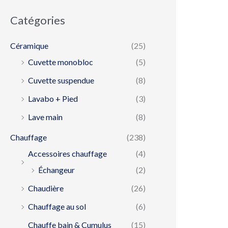
Catégories
Céramique
(25)
Cuvette monobloc
(5)
Cuvette suspendue
(8)
Lavabo + Pied
(3)
Lave main
(8)
Chauffage
(238)
Accessoires chauffage
(4)
Échangeur
(2)
Chaudière
(26)
Chauffage au sol
(6)
Chauffe bain & Cumulus
(15)