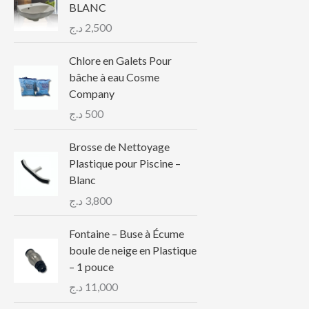
BLANC
د.ج
2,500
Chlore en Galets Pour
bâche à eau Cosme
Company
د.ج
500
Brosse de Nettoyage
Plastique pour Piscine –
Blanc
د.ج
3,800
Fontaine – Buse à Écume
boule de neige en Plastique
– 1 pouce
د.ج
11,000