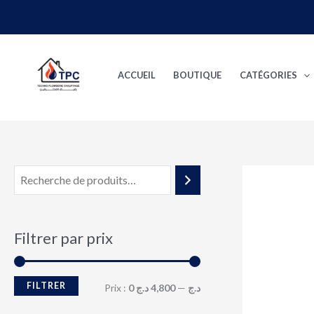
Aller
au
P
P
contenu
r
r
ACCUEIL
BOUTIQUE
CATÉGORIES
i
i
x
x
m
m
i
a
n
x
Filtrer par prix
FILTRER
Prix :
4,800 د.ج
—
0 د.ج