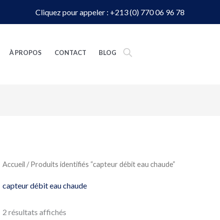
Cliquez pour appeler : +213 (0) 770 06 96 78
À PROPOS
CONTACT
BLOG
Accueil
/ Produits identifiés “capteur débit eau chaude”
capteur débit eau chaude
2 résultats affichés