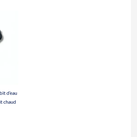
bit d’eau
it chaud