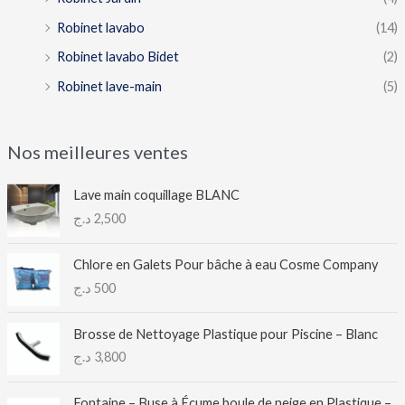
Robinet lavabo
(14)
Robinet lavabo Bidet
(2)
Robinet lave-main
(5)
Nos meilleures ventes
Lave main coquillage BLANC
د.ج
2,500
Chlore en Galets Pour bâche à eau Cosme Company
د.ج
500
Brosse de Nettoyage Plastique pour Piscine – Blanc
د.ج
3,800
Fontaine – Buse à Écume boule de neige en Plastique –