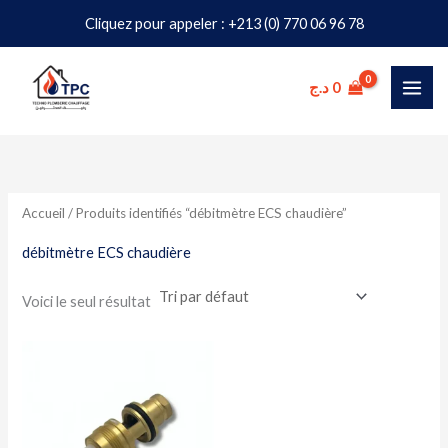
Aller
Cliquez pour appeler : +213 (0) 770 06 96 78
au
contenu
د.ج
0
Accueil
/ Produits identifiés “débitmètre ECS chaudière”
débitmètre ECS chaudière
Voici le seul résultat