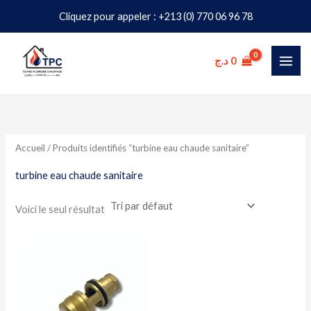
Aller
Cliquez pour appeler : +213 (0) 770 06 96 78
au
contenu
د.ج
0
Accueil
/ Produits identifiés “turbine eau chaude sanitaire”
turbine eau chaude sanitaire
Voici le seul résultat