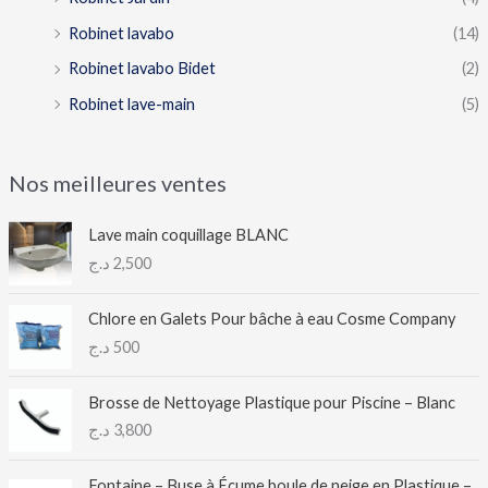
Robinet lavabo
(14)
Robinet lavabo Bidet
(2)
Robinet lave-main
(5)
Nos meilleures ventes
Lave main coquillage BLANC
د.ج
2,500
Chlore en Galets Pour bâche à eau Cosme Company
د.ج
500
Brosse de Nettoyage Plastique pour Piscine – Blanc
د.ج
3,800
Fontaine – Buse à Écume boule de neige en Plastique –