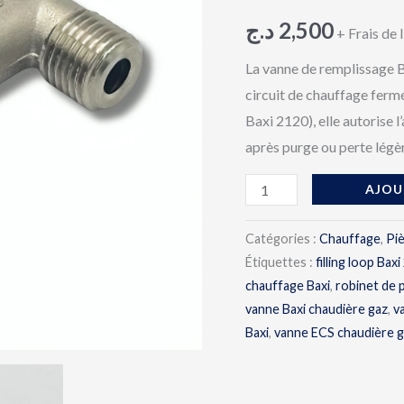
Baxi
د.ج
2,500
–
+ Frais de 
Robinet
La vanne de remplissage B
de
circuit de chauffage ferm
remplissage
Baxi 2120), elle autorise l
pour
après purge ou perte légè
Baxi
2120
AJOU
et
Catégories :
Chauffage
,
Pi
modèles
Étiquettes :
filling loop Bax
compatibles
chauffage Baxi
,
robinet de 
vanne Baxi chaudière gaz
,
v
Baxi
,
vanne ECS chaudière 