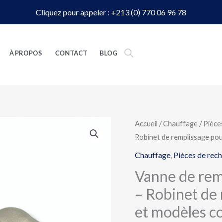
Cliquez pour appeler : +213 (0) 770 06 96 78
À PROPOS
CONTACT
BLOG
quantité
Accueil
/
Chauffage
/
Pièce
Robinet de remplissage po
de
Vanne
Chauffage
,
Pièces de rec
de
Vanne de rem
remplissage
– Robinet de
chaudière
et modèles c
gaz