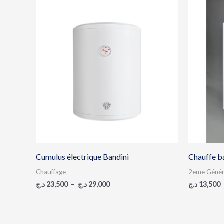
Plage
de
prix :
23,500 د.ج
à
29,000 د.ج
Cumulus électrique Bandini
Chauffe ba
Chauffage
2eme Génér
د.ج
23,500
–
د.ج
29,000
د.ج
13,500