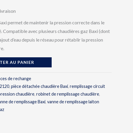
livraison
axi permet de maintenir la pression correcte dans le
é. Compatible avec plusieurs chaudières gaz Baxi (dont
’ajout d’eau depuis le réseau pour rétablir la pression
re.
TER AU PANIER
èces de rechange
i 2120
,
pièce détachée chaudière Baxi
,
remplissage circuit
pression chaudière
,
robinet de remplissage chaudière
,
anne de remplissage Baxi
,
vanne de remplissage laiton
gaz