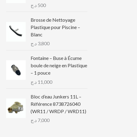
د.ج
500
Brosse de Nettoyage
Plastique pour Piscine –
Blanc
د.ج
3,800
Fontaine – Buse à Écume
boule de neige en Plastique
– 1 pouce
د.ج
11,000
Bloc d’eau Junkers 11L –
Référence 8738726040
(WR11 / WRDP / WRD11)
د.ج
7,000