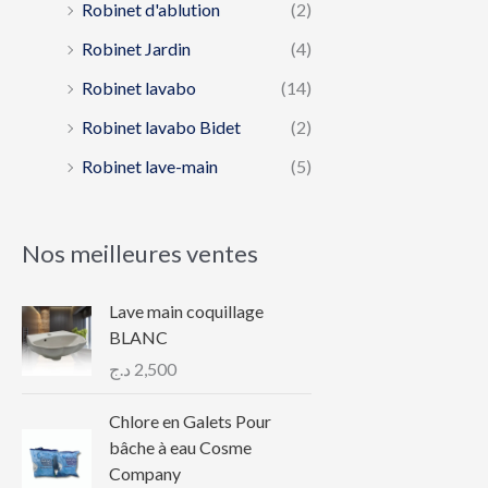
Robinet d'ablution
(2)
Robinet Jardin
(4)
Robinet lavabo
(14)
Robinet lavabo Bidet
(2)
Robinet lave-main
(5)
Nos meilleures ventes
Lave main coquillage
BLANC
د.ج
2,500
Chlore en Galets Pour
bâche à eau Cosme
Company