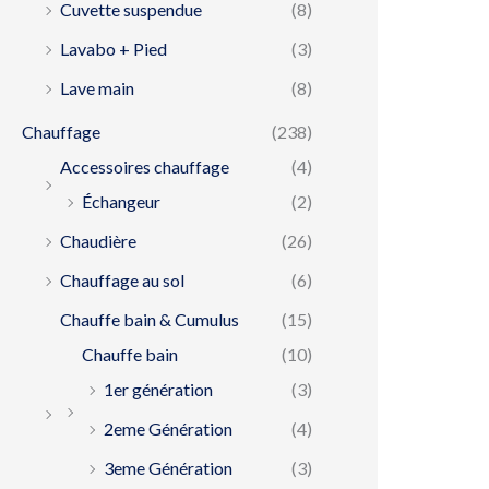
Cuvette suspendue
(8)
Lavabo + Pied
(3)
Lave main
(8)
Chauffage
(238)
Accessoires chauffage
(4)
Échangeur
(2)
Chaudière
(26)
Chauffage au sol
(6)
Chauffe bain & Cumulus
(15)
Chauffe bain
(10)
1er génération
(3)
2eme Génération
(4)
3eme Génération
(3)