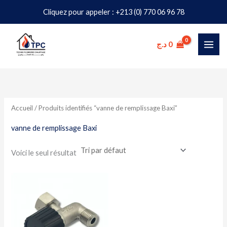
Aller
Cliquez pour appeler : +213 (0) 770 06 96 78
au
contenu
د.ج
0
Accueil
/ Produits identifiés “vanne de remplissage Baxi”
vanne de remplissage Baxi
Voici le seul résultat