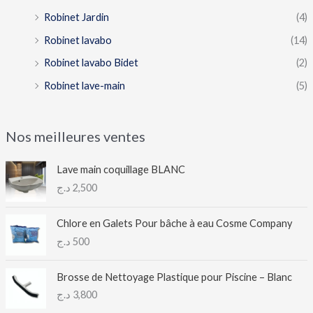
Robinet Jardin
(4)
Robinet lavabo
(14)
Robinet lavabo Bidet
(2)
Robinet lave-main
(5)
Nos meilleures ventes
Lave main coquillage BLANC
د.ج
2,500
Chlore en Galets Pour bâche à eau Cosme Company
د.ج
500
Brosse de Nettoyage Plastique pour Piscine – Blanc
د.ج
3,800