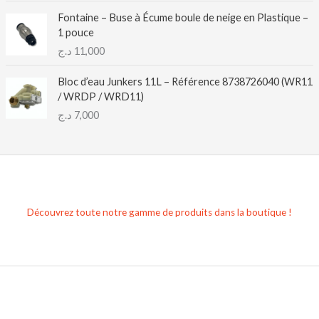
Fontaine – Buse à Écume boule de neige en Plastique –
1 pouce
د.ج
11,000
Bloc d’eau Junkers 11L – Référence 8738726040 (WR11
/ WRDP / WRD11)
د.ج
7,000
Découvrez toute notre gamme de produits dans la boutique !