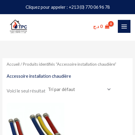
Aller
Cliquez pour appeler : +213 (0) 770 06 96 78
au
contenu
د.ج
0
Accueil
/ Produits identifiés “Accessoire installation chaudière”
Accessoire installation chaudière
Voici le seul résultat