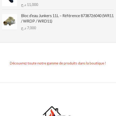
د.ج
11,000
Bloc d’eau Junkers 11L – Référence 8738726040 (WR11
/ WRDP / WRD11)
د.ج
7,000
Découvrez toute notre gamme de produits dans la boutique !