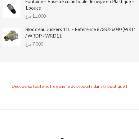
Fontaine – Buse à Écume boule de neige en Plastique –
1 pouce
د.ج
11,000
Bloc d’eau Junkers 11L – Référence 8738726040 (WR11
/ WRDP / WRD11)
د.ج
7,000
Découvrez toute notre gamme de produits dans la boutique !