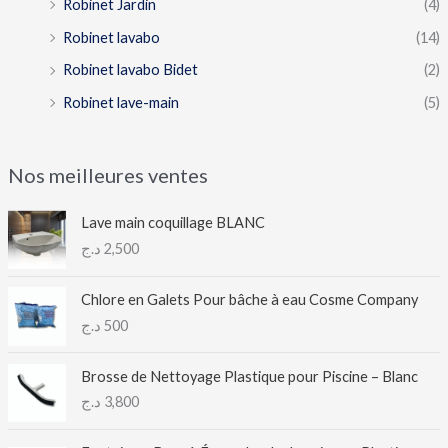
Robinet Jardin
(4)
Robinet lavabo
(14)
Robinet lavabo Bidet
(2)
Robinet lave-main
(5)
Nos meilleures ventes
Lave main coquillage BLANC
د.ج
2,500
Chlore en Galets Pour bâche à eau Cosme Company
د.ج
500
Brosse de Nettoyage Plastique pour Piscine – Blanc
د.ج
3,800