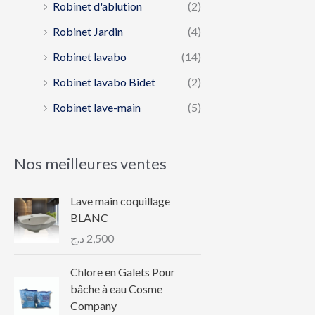
Robinet d'ablution
(2)
Robinet Jardin
(4)
Robinet lavabo
(14)
Robinet lavabo Bidet
(2)
Robinet lave-main
(5)
Nos meilleures ventes
Lave main coquillage
BLANC
د.ج
2,500
Chlore en Galets Pour
bâche à eau Cosme
Company