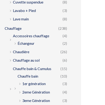
Cuvette suspendue
(8)
Lavabo + Pied
(3)
Lave main
(8)
Chauffage
(238)
Accessoires chauffage
(4)
Échangeur
(2)
Chaudière
(26)
Chauffage au sol
(6)
Chauffe bain & Cumulus
(15)
Chauffe bain
(10)
1er génération
(3)
2eme Génération
(4)
3eme Génération
(3)