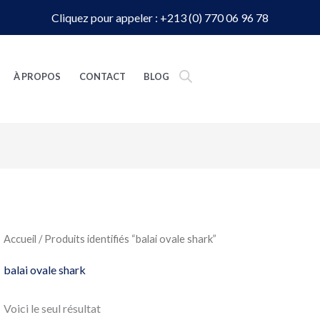
Cliquez pour appeler : +213 (0) 770 06 96 78
À PROPOS
CONTACT
BLOG
Accueil
/ Produits identifiés “balai ovale shark”
balai ovale shark
Voici le seul résultat