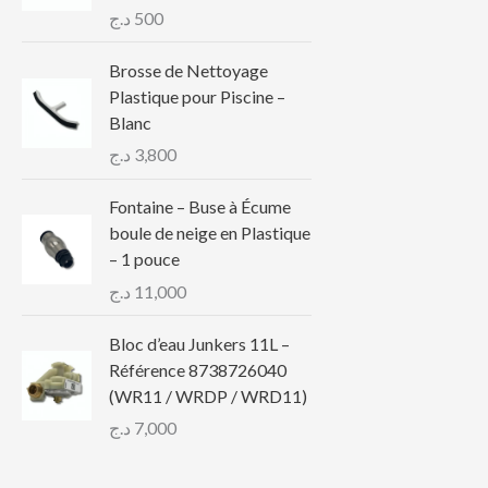
د.ج
500
Brosse de Nettoyage
Plastique pour Piscine –
Blanc
د.ج
3,800
Fontaine – Buse à Écume
boule de neige en Plastique
– 1 pouce
د.ج
11,000
Bloc d’eau Junkers 11L –
Référence 8738726040
(WR11 / WRDP / WRD11)
د.ج
7,000