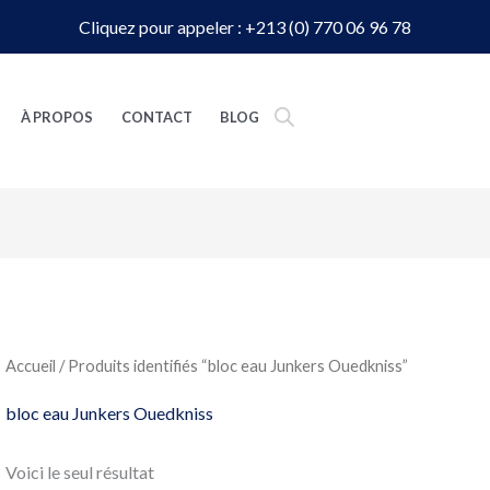
Cliquez pour appeler : +213 (0) 770 06 96 78
À PROPOS
CONTACT
BLOG
Accueil
/ Produits identifiés “bloc eau Junkers Ouedkniss”
bloc eau Junkers Ouedkniss
Voici le seul résultat