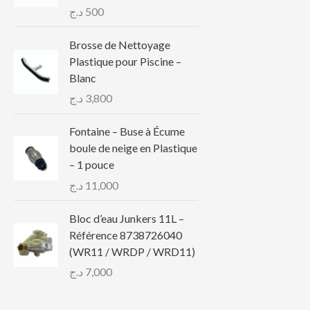
د.ج
500
Brosse de Nettoyage
Plastique pour Piscine –
Blanc
د.ج
3,800
Fontaine – Buse à Écume
boule de neige en Plastique
– 1 pouce
د.ج
11,000
Bloc d’eau Junkers 11L –
Référence 8738726040
(WR11 / WRDP / WRD11)
د.ج
7,000