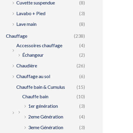
Cuvette suspendue
(8)
Lavabo + Pied
(3)
Lave main
(8)
Chauffage
(238)
Accessoires chauffage
(4)
Échangeur
(2)
Chaudière
(26)
Chauffage au sol
(6)
Chauffe bain & Cumulus
(15)
Chauffe bain
(10)
1er génération
(3)
2eme Génération
(4)
3eme Génération
(3)