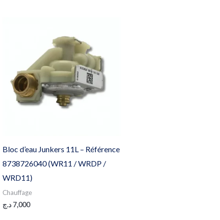
Bloc d’eau Junkers 11L – Référence
8738726040 (WR11 / WRDP /
WRD11)
Chauffage
د.ج
7,000