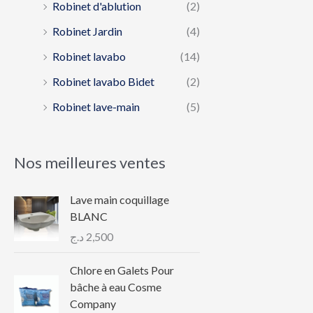
Robinet d'ablution
(2)
Robinet Jardin
(4)
Robinet lavabo
(14)
Robinet lavabo Bidet
(2)
Robinet lave-main
(5)
Nos meilleures ventes
Lave main coquillage
BLANC
د.ج
2,500
Chlore en Galets Pour
bâche à eau Cosme
Company