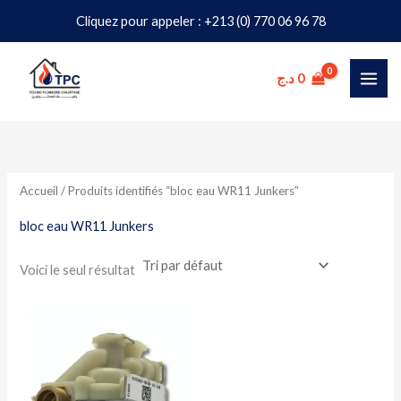
Aller
Cliquez pour appeler : +213 (0) 770 06 96 78
au
contenu
د.ج
0
Accueil
/ Produits identifiés “bloc eau WR11 Junkers”
bloc eau WR11 Junkers
Voici le seul résultat