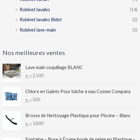
Robinet lavabo
(14)
Robinet lavabo Bidet
(2)
Robinet lave-main
(5)
Nos meilleures ventes
Lave main coquillage BLANC
د.ج
2,500
Chlore en Galets Pour bâche à eau Cosme Company
د.ج
500
Brosse de Nettoyage Plastique pour Piscine – Blanc
د.ج
3,800
Fontaine – Buse à Écume boule de neige en Plastique –