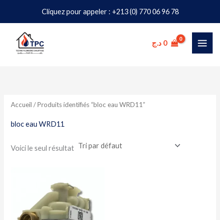
Aller
Cliquez pour appeler : +213 (0) 770 06 96 78
au
contenu
د.ج
0
Accueil
/ Produits identifiés “bloc eau WRD11”
bloc eau WRD11
Voici le seul résultat