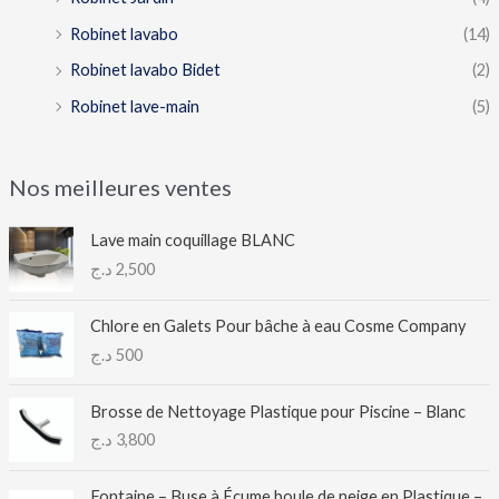
Robinet lavabo
(14)
Robinet lavabo Bidet
(2)
Robinet lave-main
(5)
Nos meilleures ventes
Lave main coquillage BLANC
د.ج
2,500
Chlore en Galets Pour bâche à eau Cosme Company
د.ج
500
Brosse de Nettoyage Plastique pour Piscine – Blanc
د.ج
3,800
Fontaine – Buse à Écume boule de neige en Plastique –