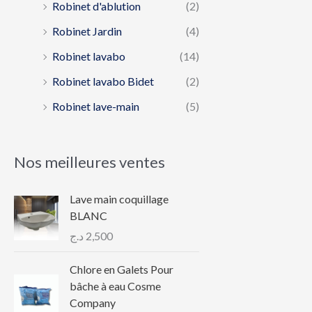
Robinet d'ablution
(2)
Robinet Jardin
(4)
Robinet lavabo
(14)
Robinet lavabo Bidet
(2)
Robinet lave-main
(5)
Nos meilleures ventes
Lave main coquillage
BLANC
د.ج
2,500
Chlore en Galets Pour
bâche à eau Cosme
Company