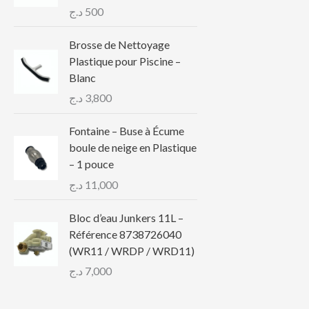
د.ج
500
Brosse de Nettoyage
Plastique pour Piscine –
Blanc
د.ج
3,800
Fontaine – Buse à Écume
boule de neige en Plastique
– 1 pouce
د.ج
11,000
Bloc d’eau Junkers 11L –
Référence 8738726040
(WR11 / WRDP / WRD11)
د.ج
7,000