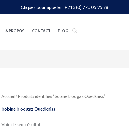
Cliquez pour appeler : +213 (0) 770 06 96 78
À PROPOS
CONTACT
BLOG
Accueil
/ Produits identifiés “bobine bloc gaz Ouedkniss”
bobine bloc gaz Ouedkniss
Voici le seul résultat