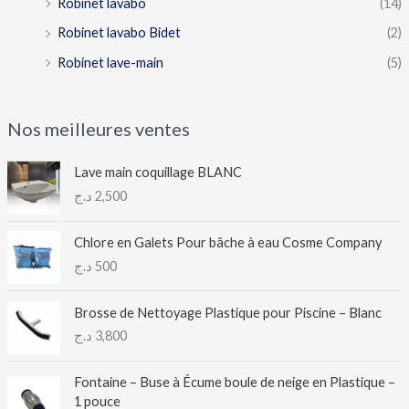
Robinet lavabo
(14)
Robinet lavabo Bidet
(2)
Robinet lave-main
(5)
Nos meilleures ventes
Lave main coquillage BLANC
د.ج
2,500
Chlore en Galets Pour bâche à eau Cosme Company
د.ج
500
Brosse de Nettoyage Plastique pour Piscine – Blanc
د.ج
3,800
Fontaine – Buse à Écume boule de neige en Plastique –
1 pouce