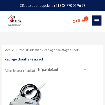
Aller
Cliquez pour appeler : +213 (0) 770 06 96 78
au
contenu
د.ج
0
Accueil
/ Produits identifiés “câblage chauffage au sol”
câblage chauffage au sol
Voici le seul résultat