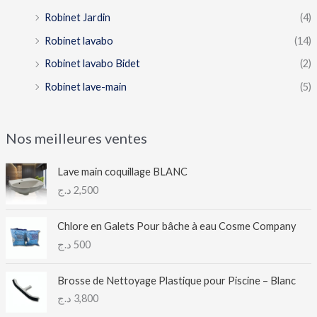
Robinet Jardin
(4)
Robinet lavabo
(14)
Robinet lavabo Bidet
(2)
Robinet lave-main
(5)
Nos meilleures ventes
Lave main coquillage BLANC
د.ج
2,500
Chlore en Galets Pour bâche à eau Cosme Company
د.ج
500
Brosse de Nettoyage Plastique pour Piscine – Blanc
د.ج
3,800