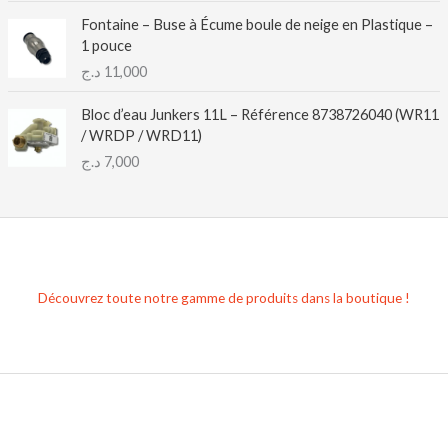
Fontaine – Buse à Écume boule de neige en Plastique –
1 pouce
د.ج
11,000
Bloc d’eau Junkers 11L – Référence 8738726040 (WR11
/ WRDP / WRD11)
د.ج
7,000
Découvrez toute notre gamme de produits dans la boutique !