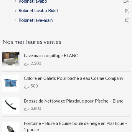
Robinet lavabo
(14)
Robinet lavabo Bidet
(2)
Robinet lave-main
(5)
Nos meilleures ventes
Lave main coquillage BLANC
د.ج
2,500
Chlore en Galets Pour bâche à eau Cosme Company
د.ج
500
Brosse de Nettoyage Plastique pour Piscine – Blanc
د.ج
3,800
Fontaine – Buse à Écume boule de neige en Plastique –
1 pouce