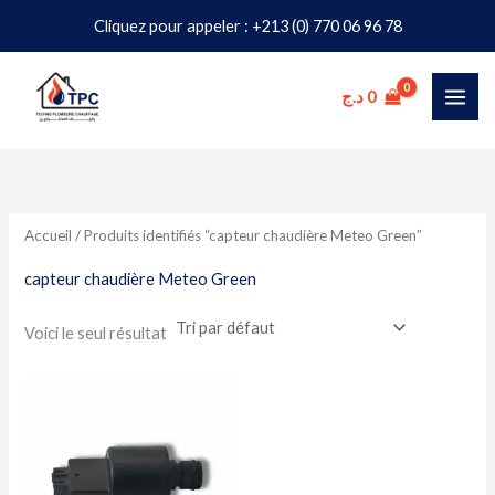
Aller
Cliquez pour appeler : +213 (0) 770 06 96 78
au
contenu
د.ج
0
Accueil
/ Produits identifiés “capteur chaudière Meteo Green”
capteur chaudière Meteo Green
Voici le seul résultat