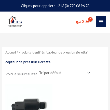
Aller
Cliquez pour appeler : +213 (0) 770 06 96 78
au
contenu
د.ج
0
Accueil
/ Produits identifiés “capteur de pression Beretta”
capteur de pression Beretta
Voici le seul résultat