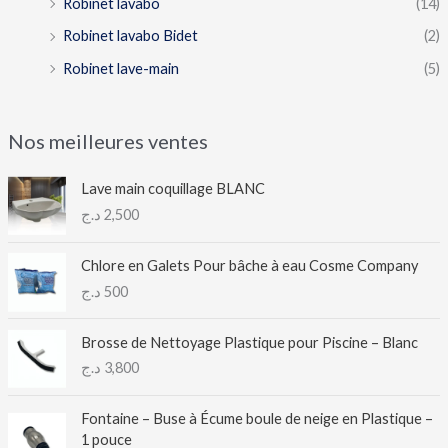
Robinet lavabo
(14)
Robinet lavabo Bidet
(2)
Robinet lave-main
(5)
Nos meilleures ventes
Lave main coquillage BLANC
د.ج
2,500
Chlore en Galets Pour bâche à eau Cosme Company
د.ج
500
Brosse de Nettoyage Plastique pour Piscine – Blanc
د.ج
3,800
Fontaine – Buse à Écume boule de neige en Plastique –
1 pouce