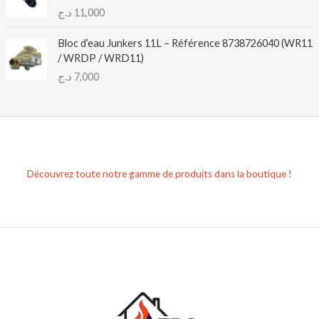
د.ج
11,000
Bloc d’eau Junkers 11L – Référence 8738726040 (WR11
/ WRDP / WRD11)
د.ج
7,000
Découvrez toute notre gamme de produits dans la boutique !