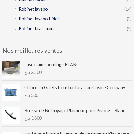
Robinet lavabo
(14)
Robinet lavabo Bidet
(2)
Robinet lave-main
(5)
Nos meilleures ventes
Lave main coquillage BLANC
د.ج
2,500
Chlore en Galets Pour bâche à eau Cosme Company
د.ج
500
Brosse de Nettoyage Plastique pour Piscine – Blanc
د.ج
3,800
Fontaine – Buse à Écume boule de neige en Plastique –