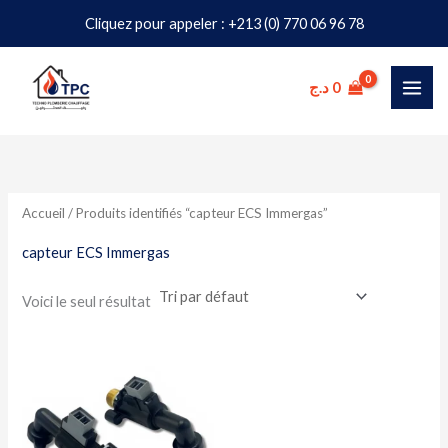
Aller
Cliquez pour appeler : +213 (0) 770 06 96 78
au
contenu
د.ج
0
Accueil
/ Produits identifiés “capteur ECS Immergas”
capteur ECS Immergas
Voici le seul résultat