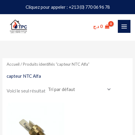
Aller
Cliquez pour appeler : +213 (0) 770 06 96 78
au
contenu
د.ج
0
Accueil
/ Produits identifiés “capteur NTC Alfa”
capteur NTC Alfa
Voici le seul résultat