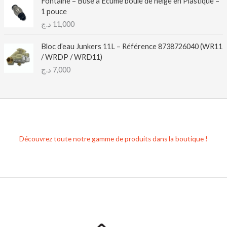
Fontaine – Buse à Écume boule de neige en Plastique –
1 pouce
د.ج
11,000
Bloc d’eau Junkers 11L – Référence 8738726040 (WR11
/ WRDP / WRD11)
د.ج
7,000
Découvrez toute notre gamme de produits dans la boutique !