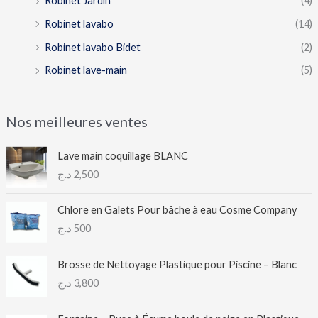
Robinet Jardin
(4)
Robinet lavabo
(14)
Robinet lavabo Bidet
(2)
Robinet lave-main
(5)
Nos meilleures ventes
Lave main coquillage BLANC
د.ج
2,500
Chlore en Galets Pour bâche à eau Cosme Company
د.ج
500
Brosse de Nettoyage Plastique pour Piscine – Blanc
د.ج
3,800