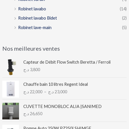
Robinet lavabo
(14)
Robinet lavabo Bidet
(2)
Robinet lave-main
(5)
Nos meilleures ventes
Capteur de Débit Flow Switch Beretta / Ferroli
د.ج
3,800
P
Chauffe bain 10 litres Regent Ideal
l
د.ج
22,000
–
د.ج
23,000
a
g
e
CUVETTE MONOBLOC ALIA |SANIMED
d
د.ج
26,650
e
p
Pompe Auto 250W PZ250| SHIMGE