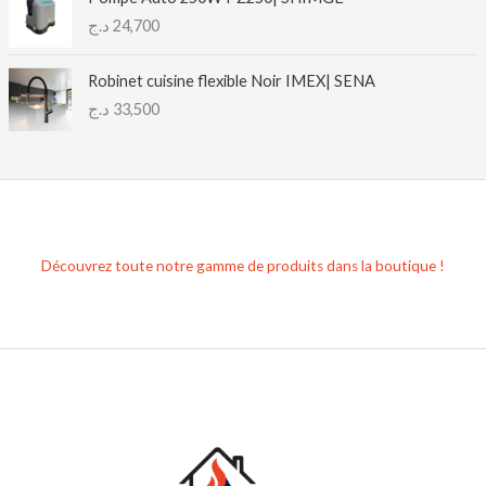
r
د.ج
24,700
i
x
Robinet cuisine flexible Noir IMEX| SENA
:
د.ج
33,500
2
2
,
0
0
0
Découvrez toute notre gamme de produits dans la boutique !
د
.
ج
à
2
3
,
0
0
0