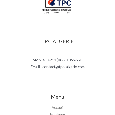
د
.
ج
TPC ALGÉRIE
Mobile :
+213 (0) 770 06 96 78
Email :
contact@tpc-algerie.com
Menu
Accueil
Boutique