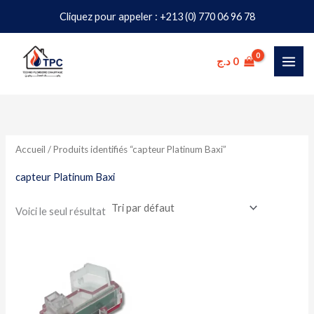
Aller
Cliquez pour appeler : +213 (0) 770 06 96 78
au
contenu
د.ج
0
Accueil
/ Produits identifiés “capteur Platinum Baxi”
capteur Platinum Baxi
Voici le seul résultat