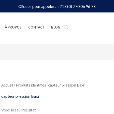
Cliquez pour appeler : +213 (0) 770 06 96 78
À PROPOS
CONTACT
BLOG
Accueil
/ Produits identifiés “capteur pression Baxi”
capteur pression Baxi
Voici le seul résultat