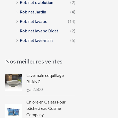
Robinet d'ablution
(2)
Robinet Jardin
(4)
Robinet lavabo
(14)
Robinet lavabo Bidet
(2)
Robinet lave-main
(5)
Nos meilleures ventes
Lave main coquillage
BLANC
د.ج
2,500
Chlore en Galets Pour
bâche à eau Cosme
Company