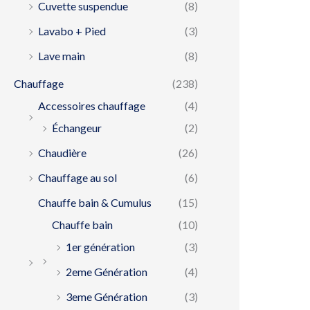
Cuvette suspendue
(8)
Lavabo + Pied
(3)
Lave main
(8)
Chauffage
(238)
Accessoires chauffage
(4)
Échangeur
(2)
Chaudière
(26)
Chauffage au sol
(6)
Chauffe bain & Cumulus
(15)
Chauffe bain
(10)
1er génération
(3)
2eme Génération
(4)
3eme Génération
(3)