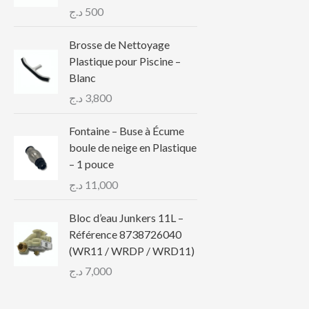
د.ج
500
Brosse de Nettoyage
Plastique pour Piscine –
Blanc
د.ج
3,800
Fontaine – Buse à Écume
boule de neige en Plastique
– 1 pouce
د.ج
11,000
Bloc d’eau Junkers 11L –
Référence 8738726040
(WR11 / WRDP / WRD11)
د.ج
7,000