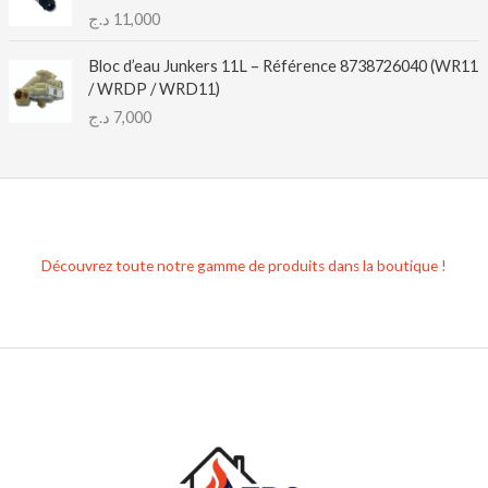
د.ج
11,000
Bloc d’eau Junkers 11L – Référence 8738726040 (WR11
/ WRDP / WRD11)
د.ج
7,000
Découvrez toute notre gamme de produits dans la boutique !