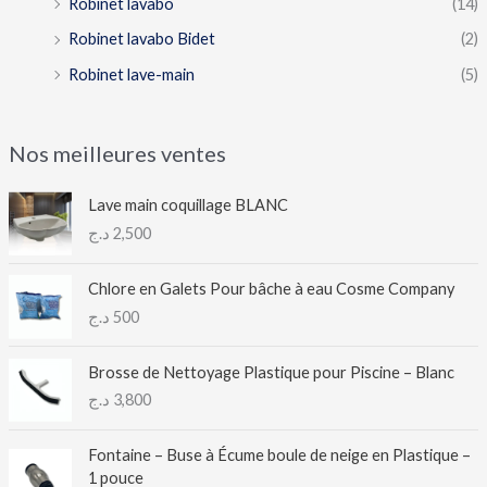
Robinet lavabo
(14)
Robinet lavabo Bidet
(2)
Robinet lave-main
(5)
Nos meilleures ventes
Lave main coquillage BLANC
د.ج
2,500
Chlore en Galets Pour bâche à eau Cosme Company
د.ج
500
Brosse de Nettoyage Plastique pour Piscine – Blanc
د.ج
3,800
Fontaine – Buse à Écume boule de neige en Plastique –
1 pouce