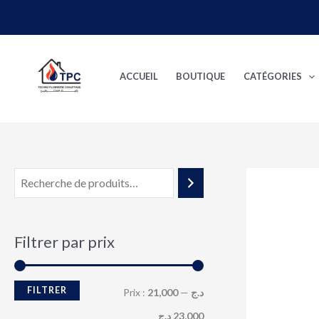
Aller
au
P
P
contenu
r
r
ACCUEIL
BOUTIQUE
CATÉGORIES
i
i
x
x
m
m
i
a
n
x
Filtrer par prix
FILTRER
Prix :
—
21,000 د.ج
23,000 د.ج