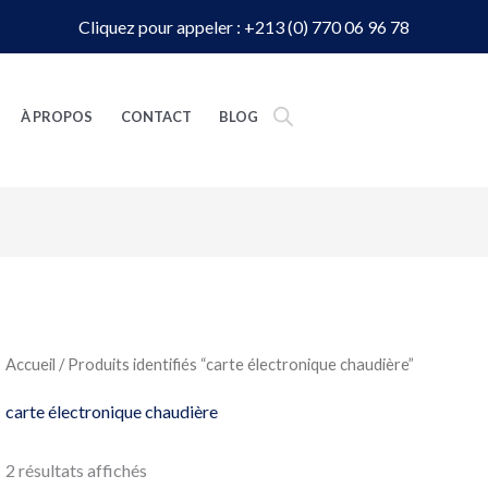
Cliquez pour appeler : +213 (0) 770 06 96 78
À PROPOS
CONTACT
BLOG
Accueil
/ Produits identifiés “carte électronique chaudière”
carte électronique chaudière
2 résultats affichés