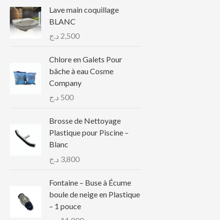
Lave main coquillage
BLANC
د.ج
2,500
Chlore en Galets Pour
bâche à eau Cosme
Company
د.ج
500
Brosse de Nettoyage
Plastique pour Piscine –
Blanc
د.ج
3,800
Fontaine – Buse à Écume
boule de neige en Plastique
– 1 pouce