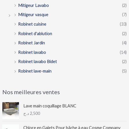
Mitigeur Lavabo
(2)
Mitigeur vasque
(7)
Robinet cuisine
(33)
Robinet d'ablution
(2)
Robinet Jardin
(4)
Robinet lavabo
(14)
Robinet lavabo Bidet
(2)
Robinet lave-main
(5)
Nos meilleures ventes
Lave main coquillage BLANC
د.ج
2,500
Chlore en Galets Pour bâche à eau Cosme Company