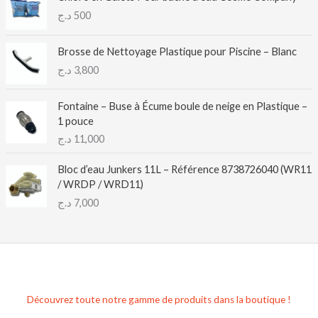
د.ج
500
Brosse de Nettoyage Plastique pour Piscine – Blanc
د.ج
3,800
Fontaine – Buse à Écume boule de neige en Plastique –
1 pouce
د.ج
11,000
Bloc d’eau Junkers 11L – Référence 8738726040 (WR11
/ WRDP / WRD11)
د.ج
7,000
Découvrez toute notre gamme de produits dans la boutique !