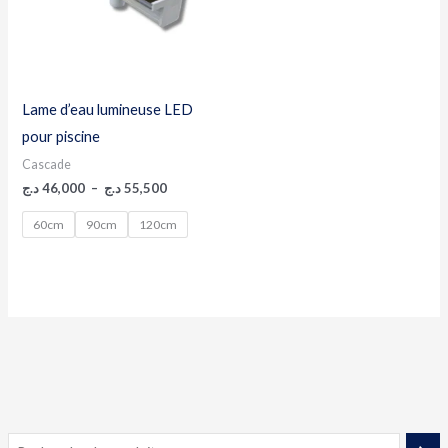
Lame d’eau lumineuse LED
pour piscine
Cascade
د.ج
46,000
–
د.ج
55,500
60cm
90cm
120cm