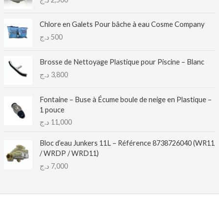
Chlore en Galets Pour bâche à eau Cosme Company
د.ج
500
Brosse de Nettoyage Plastique pour Piscine – Blanc
د.ج
3,800
Fontaine – Buse à Écume boule de neige en Plastique –
1 pouce
د.ج
11,000
Bloc d’eau Junkers 11L – Référence 8738726040 (WR11
/ WRDP / WRD11)
د.ج
7,000