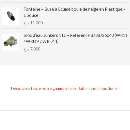
Fontaine – Buse à Écume boule de neige en Plastique –
1 pouce
د.ج
11,000
Bloc d’eau Junkers 11L – Référence 8738726040 (WR11
/ WRDP / WRD11)
د.ج
7,000
Découvrez toute notre gamme de produits dans la boutique !