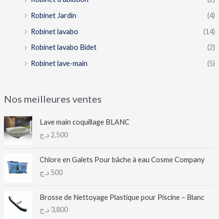
Robinet Jardin
(4)
Robinet lavabo
(14)
Robinet lavabo Bidet
(2)
Robinet lave-main
(5)
Nos meilleures ventes
Lave main coquillage BLANC
د.ج
2,500
Chlore en Galets Pour bâche à eau Cosme Company
د.ج
500
Brosse de Nettoyage Plastique pour Piscine – Blanc
د.ج
3,800