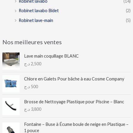
Robinet lavabo
(14)
Robinet lavabo Bidet
(2)
Robinet lave-main
(5)
Nos meilleures ventes
Lave main coquillage BLANC
د.ج
2,500
Chlore en Galets Pour bâche à eau Cosme Company
د.ج
500
Brosse de Nettoyage Plastique pour Piscine – Blanc
د.ج
3,800
Fontaine – Buse à Écume boule de neige en Plastique –
1 pouce