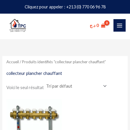
Aller
Cliquez pour appeler : +213 (0) 770 06 96 78
au
contenu
د.ج
0
Accueil
/ Produits identifiés “collecteur plancher chauffant”
collecteur plancher chauffant
Voici le seul résultat