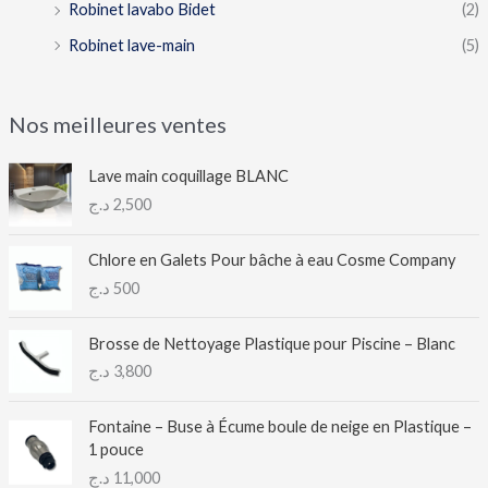
Robinet lavabo Bidet
(2)
Robinet lave-main
(5)
Nos meilleures ventes
Lave main coquillage BLANC
د.ج
2,500
Chlore en Galets Pour bâche à eau Cosme Company
د.ج
500
Brosse de Nettoyage Plastique pour Piscine – Blanc
د.ج
3,800
Fontaine – Buse à Écume boule de neige en Plastique –
1 pouce
د.ج
11,000