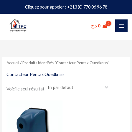
Aller
Cliquez pour appeler : +213 (0) 770 06 96 78
au
contenu
د.ج
0
Accueil
/ Produits identifiés “Contacteur Pentax Ouedkniss”
Contacteur Pentax Ouedkniss
Voici le seul résultat