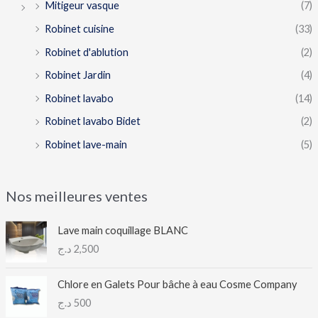
Mitigeur vasque
(7)
Robinet cuisine
(33)
Robinet d'ablution
(2)
Robinet Jardin
(4)
Robinet lavabo
(14)
Robinet lavabo Bidet
(2)
Robinet lave-main
(5)
Nos meilleures ventes
Lave main coquillage BLANC
د.ج
2,500
Chlore en Galets Pour bâche à eau Cosme Company
د.ج
500