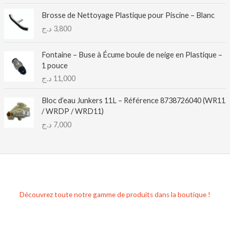
Brosse de Nettoyage Plastique pour Piscine – Blanc
د.ج
3,800
Fontaine – Buse à Écume boule de neige en Plastique –
1 pouce
د.ج
11,000
Bloc d’eau Junkers 11L – Référence 8738726040 (WR11
/ WRDP / WRD11)
د.ج
7,000
Découvrez toute notre gamme de produits dans la boutique !