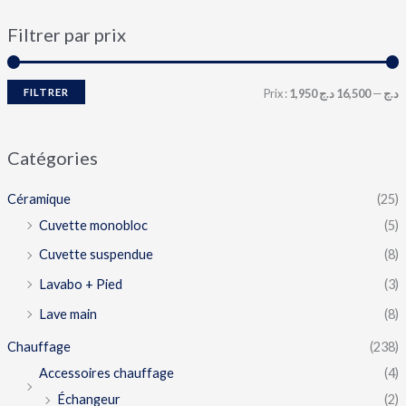
Filtrer par prix
FILTRER
Prix :
16,500 د.ج
—
1,950 د.ج
Catégories
Céramique
(25)
Cuvette monobloc
(5)
Cuvette suspendue
(8)
Lavabo + Pied
(3)
Lave main
(8)
Chauffage
(238)
Accessoires chauffage
(4)
Échangeur
(2)