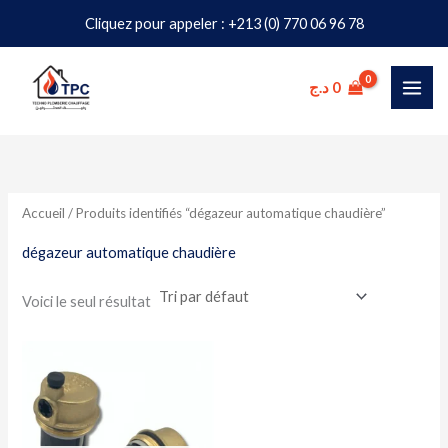
Aller
Cliquez pour appeler : +213 (0) 770 06 96 78
au
contenu
د.ج
0
Accueil
/ Produits identifiés “dégazeur automatique chaudière”
dégazeur automatique chaudière
Voici le seul résultat