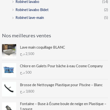
Robinet lavabo
(14)
Robinet lavabo Bidet
(2)
Robinet lave-main
(5)
Nos meilleures ventes
Lave main coquillage BLANC
د.ج
2,500
Chlore en Galets Pour bâche à eau Cosme Company
د.ج
500
Brosse de Nettoyage Plastique pour Piscine – Blanc
د.ج
3,800
Fontaine – Buse à Écume boule de neige en Plastique –
1 pouce