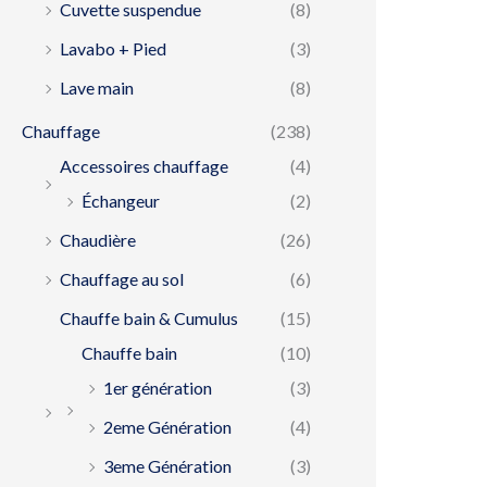
Cuvette suspendue
(8)
Lavabo + Pied
(3)
Lave main
(8)
Chauffage
(238)
Accessoires chauffage
(4)
Échangeur
(2)
Chaudière
(26)
Chauffage au sol
(6)
Chauffe bain & Cumulus
(15)
Chauffe bain
(10)
1er génération
(3)
2eme Génération
(4)
3eme Génération
(3)