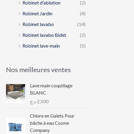
Robinet d'ablution
(2)
Robinet Jardin
(4)
Robinet lavabo
(14)
Robinet lavabo Bidet
(2)
Robinet lave-main
(5)
Nos meilleures ventes
Lave main coquillage
BLANC
د.ج
2,500
Chlore en Galets Pour
bâche à eau Cosme
Company