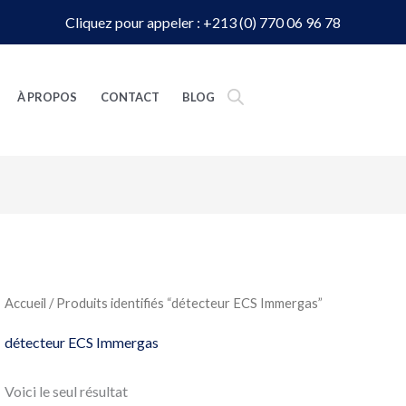
Cliquez pour appeler : +213 (0) 770 06 96 78
À PROPOS
CONTACT
BLOG
Accueil
/ Produits identifiés “détecteur ECS Immergas”
détecteur ECS Immergas
Voici le seul résultat