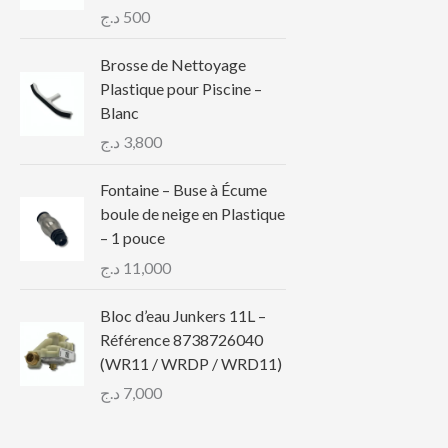
د.ج
500
Brosse de Nettoyage
Plastique pour Piscine –
Blanc
د.ج
3,800
Fontaine – Buse à Écume
boule de neige en Plastique
– 1 pouce
د.ج
11,000
Bloc d’eau Junkers 11L –
Référence 8738726040
(WR11 / WRDP / WRD11)
د.ج
7,000