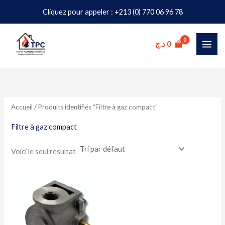
Aller
Cliquez pour appeler : +213 (0) 770 06 96 78
au
contenu
د.ج
0
Accueil
/ Produits identifiés “Filtre à gaz compact”
Filtre à gaz compact
Voici le seul résultat