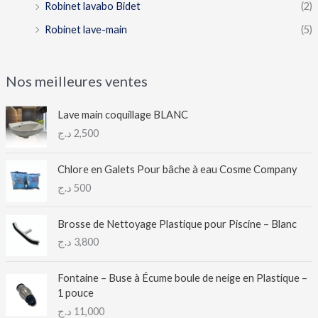
Robinet lavabo Bidet
(2)
Robinet lave-main
(5)
Nos meilleures ventes
Lave main coquillage BLANC
د.ج
2,500
Chlore en Galets Pour bâche à eau Cosme Company
د.ج
500
Brosse de Nettoyage Plastique pour Piscine – Blanc
د.ج
3,800
Fontaine – Buse à Écume boule de neige en Plastique –
1 pouce
د.ج
11,000