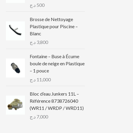
د.ج
500
Brosse de Nettoyage
Plastique pour Piscine –
Blanc
د.ج
3,800
Fontaine – Buse à Écume
boule de neige en Plastique
– 1 pouce
د.ج
11,000
Bloc d’eau Junkers 11L –
Référence 8738726040
(WR11 / WRDP / WRD11)
د.ج
7,000