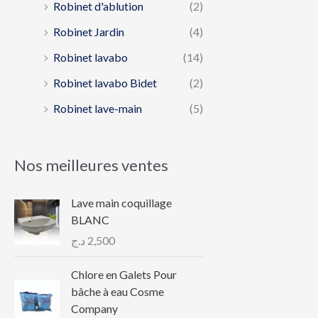
Robinet d'ablution
(2)
Robinet Jardin
(4)
Robinet lavabo
(14)
Robinet lavabo Bidet
(2)
Robinet lave-main
(5)
Nos meilleures ventes
Lave main coquillage
BLANC
د.ج
2,500
Chlore en Galets Pour
bâche à eau Cosme
Company