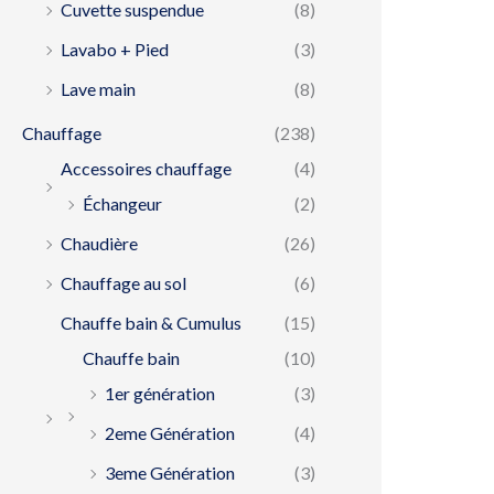
Cuvette suspendue
(8)
Lavabo + Pied
(3)
Lave main
(8)
Chauffage
(238)
Accessoires chauffage
(4)
Échangeur
(2)
Chaudière
(26)
Chauffage au sol
(6)
Chauffe bain & Cumulus
(15)
Chauffe bain
(10)
1er génération
(3)
2eme Génération
(4)
3eme Génération
(3)