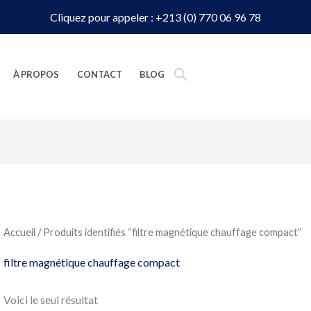
Cliquez pour appeler : +213 (0) 770 06 96 78
À PROPOS
CONTACT
BLOG
Accueil
/ Produits identifiés “filtre magnétique chauffage compact”
filtre magnétique chauffage compact
Voici le seul résultat