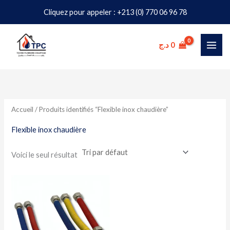
Aller
Cliquez pour appeler : +213 (0) 770 06 96 78
au
contenu
د.ج
0
Accueil
/ Produits identifiés “Flexible inox chaudière”
Flexible inox chaudière
Voici le seul résultat