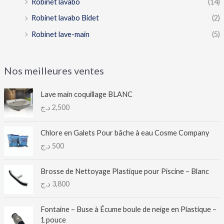
Robinet lavabo
(14)
Robinet lavabo Bidet
(2)
Robinet lave-main
(5)
Nos meilleures ventes
Lave main coquillage BLANC
د.ج
2,500
Chlore en Galets Pour bâche à eau Cosme Company
د.ج
500
Brosse de Nettoyage Plastique pour Piscine – Blanc
د.ج
3,800
Fontaine – Buse à Écume boule de neige en Plastique –
1 pouce