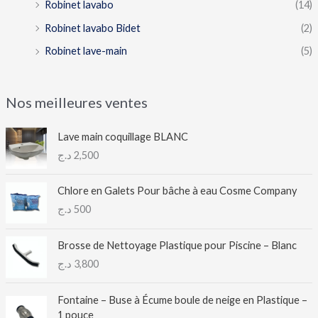
Robinet lavabo
(14)
Robinet lavabo Bidet
(2)
Robinet lave-main
(5)
Nos meilleures ventes
Lave main coquillage BLANC
د.ج
2,500
Chlore en Galets Pour bâche à eau Cosme Company
د.ج
500
Brosse de Nettoyage Plastique pour Piscine – Blanc
د.ج
3,800
Fontaine – Buse à Écume boule de neige en Plastique –
1 pouce