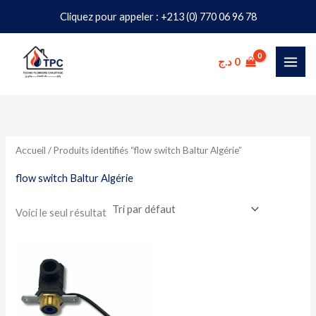
Aller
Cliquez pour appeler : +213 (0) 770 06 96 78
au
contenu
د.ج
0
Accueil
/ Produits identifiés “flow switch Baltur Algérie”
flow switch Baltur Algérie
Voici le seul résultat