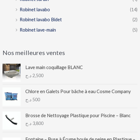
Robinet lavabo
(14)
Robinet lavabo Bidet
(2)
Robinet lave-main
(5)
Nos meilleures ventes
Lave main coquillage BLANC
د.ج
2,500
Chlore en Galets Pour bâche à eau Cosme Company
د.ج
500
Brosse de Nettoyage Plastique pour Piscine – Blanc
د.ج
3,800
Fontaine – Buse à Écume boule de neige en Plastique –