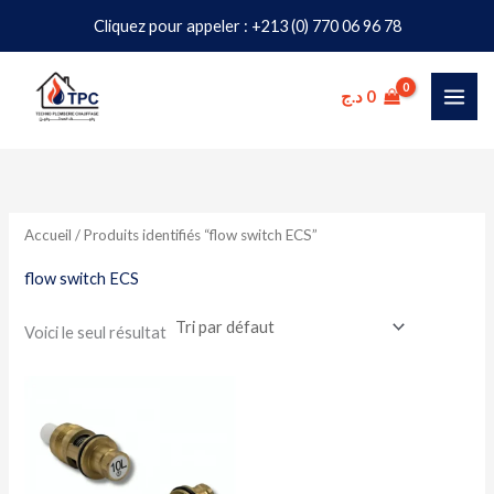
Aller
Cliquez pour appeler : +213 (0) 770 06 96 78
au
contenu
د.ج
0
Accueil
/ Produits identifiés “flow switch ECS”
flow switch ECS
Voici le seul résultat