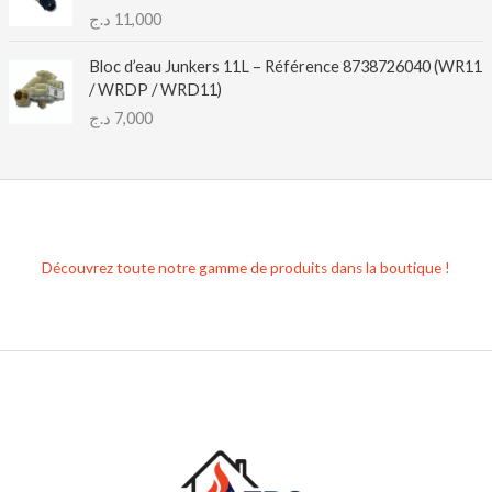
د.ج
11,000
Bloc d’eau Junkers 11L – Référence 8738726040 (WR11
/ WRDP / WRD11)
د.ج
7,000
Découvrez toute notre gamme de produits dans la boutique !