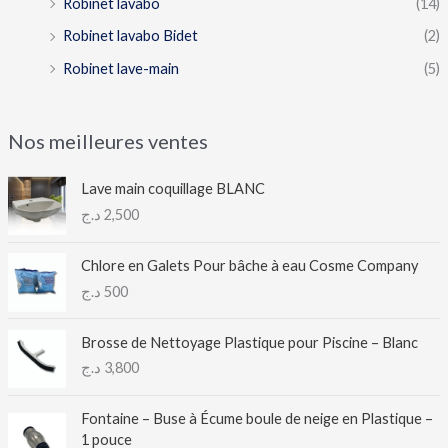
Robinet lavabo
(14)
Robinet lavabo Bidet
(2)
Robinet lave-main
(5)
Nos meilleures ventes
Lave main coquillage BLANC
د.ج
2,500
Chlore en Galets Pour bâche à eau Cosme Company
د.ج
500
Brosse de Nettoyage Plastique pour Piscine – Blanc
د.ج
3,800
Fontaine – Buse à Écume boule de neige en Plastique –
1 pouce