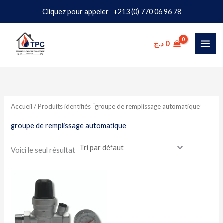
Aller
Cliquez pour appeler : +213 (0) 770 06 96 78
au
contenu
د.ج
0
Accueil
/ Produits identifiés “groupe de remplissage automatique”
groupe de remplissage automatique
Voici le seul résultat