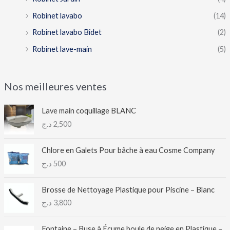
Robinet lavabo
(14)
Robinet lavabo Bidet
(2)
Robinet lave-main
(5)
Nos meilleures ventes
Lave main coquillage BLANC
د.ج
2,500
Chlore en Galets Pour bâche à eau Cosme Company
د.ج
500
Brosse de Nettoyage Plastique pour Piscine – Blanc
د.ج
3,800
Fontaine – Buse à Écume boule de neige en Plastique –