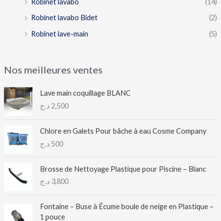
Robinet lavabo
(14)
Robinet lavabo Bidet
(2)
Robinet lave-main
(5)
Nos meilleures ventes
Lave main coquillage BLANC
د.ج
2,500
Chlore en Galets Pour bâche à eau Cosme Company
د.ج
500
Brosse de Nettoyage Plastique pour Piscine – Blanc
د.ج
3,800
Fontaine – Buse à Écume boule de neige en Plastique –
1 pouce