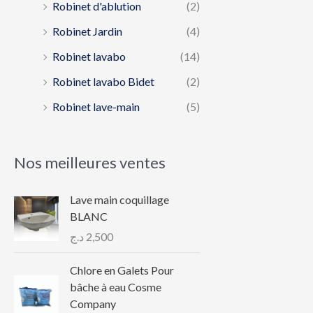
Robinet d'ablution
(2)
Robinet Jardin
(4)
Robinet lavabo
(14)
Robinet lavabo Bidet
(2)
Robinet lave-main
(5)
Nos meilleures ventes
Lave main coquillage
BLANC
د.ج
2,500
Chlore en Galets Pour
bâche à eau Cosme
Company