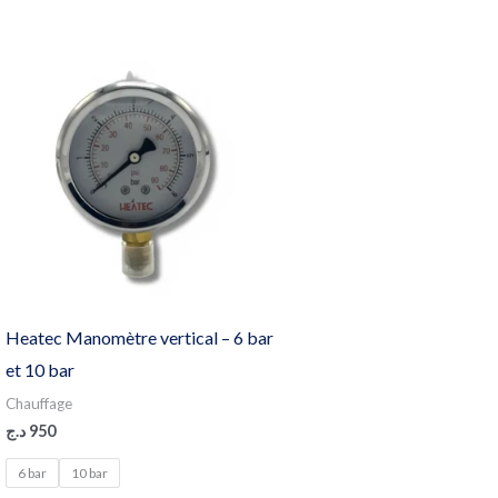
Heatec Manomètre vertical – 6 bar
et 10 bar
Chauffage
د.ج
950
6 bar
10 bar