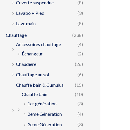
Cuvette suspendue
(8)
Lavabo + Pied
(3)
Lave main
(8)
Chauffage
(238)
Accessoires chauffage
(4)
Échangeur
(2)
Chaudière
(26)
Chauffage au sol
(6)
Chauffe bain & Cumulus
(15)
Chauffe bain
(10)
1er génération
(3)
2eme Génération
(4)
3eme Génération
(3)