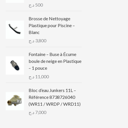
د.ج
500
Brosse de Nettoyage
Plastique pour Piscine –
Blanc
د.ج
3,800
Fontaine – Buse à Écume
boule de neige en Plastique
– 1 pouce
د.ج
11,000
Bloc d’eau Junkers 11L –
Référence 8738726040
(WR11 / WRDP / WRD11)
د.ج
7,000