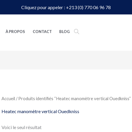
Cliquez pour appeler : +213 (0) 770 06 96 78
À PROPOS
CONTACT
BLOG
Accueil
/ Produits identifiés “Heatec manomètre vertical Ouedkniss”
Heatec manomètre vertical Ouedkniss
Voici le seul résultat